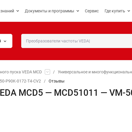
 знаний
Документы и программы
Сервис
Где купить
В
вного пуска VEDA MCD
/
Универсальное и многофункциональн
50-P90K-0172-T4-CV2
/
Отзывы
VEDA MCD5 — MCD51011 — VM-5