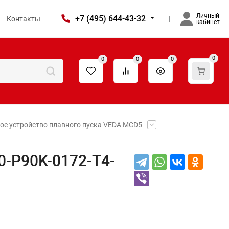
Личный
+7 (495) 644-43-32
Контакты
кабинет
0
0
0
0
ое устройство плавного пуска VEDA MCD5
0-P90K-0172-T4-