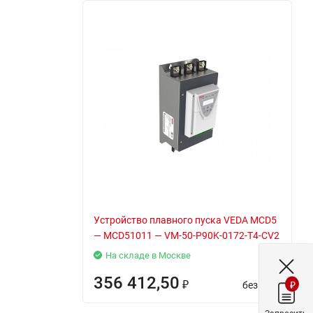
Устройство плавного пуска VEDA MCD5
— MCD51011 — VM-50-P90K-0172-T4-CV2
На складе в Москве
356 412,50
₽
без НДС
₽