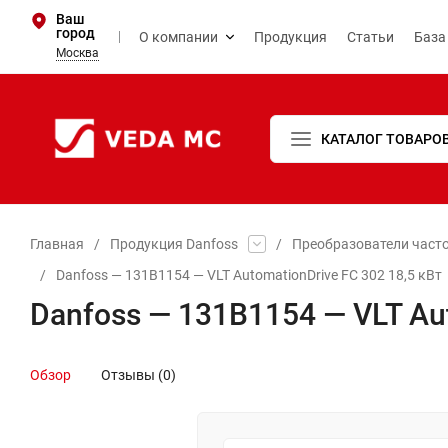
Ваш
город
О компании
Продукция
Статьи
База
Москва
КАТАЛОГ ТОВАРО
Главная
/
Продукция Danfoss
/
Преобразователи част
/
Danfoss — 131B1154 — VLT AutomationDrive FC 302 18,5 кВт
Danfoss — 131B1154 — VLT Au
Обзор
Отзывы (0)