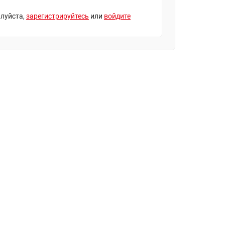
луйста,
зарегистрируйтесь
или
войдите