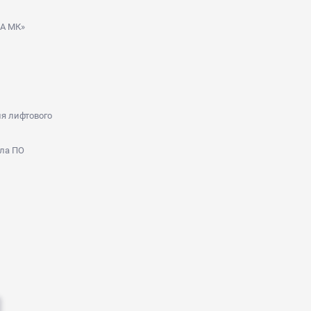
ДА МК»
я лифтового
ла ПО