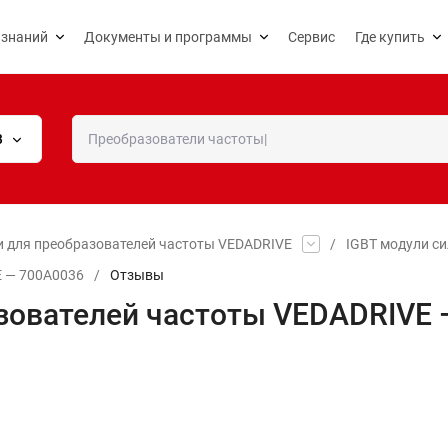
 знаний
Документы и программы
Сервис
Где купить
В
и для преобразователей частоты VEDADRIVE
/
IGBT модули с
E — 700A0036
/
Отзывы
зователей частоты VEDADRIVE 