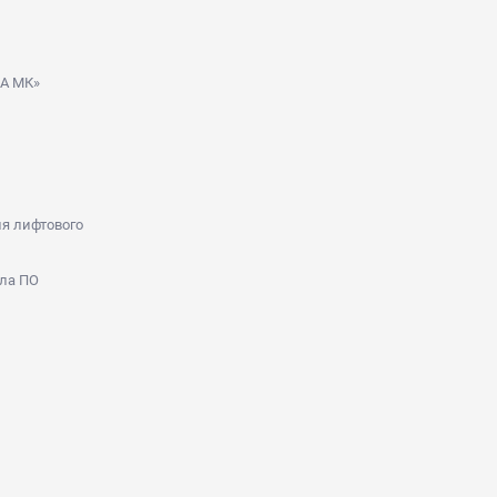
ДА МК»
я лифтового
ла ПО