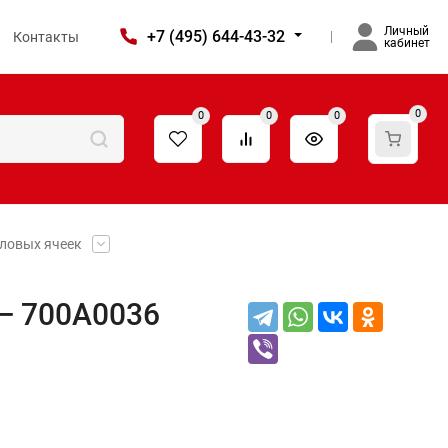
Личный
+7 (495) 644-43-32
Контакты
кабинет
0
0
0
0
иловых ячеек
— 700A0036