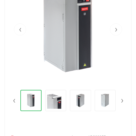
‹
›
‹
›