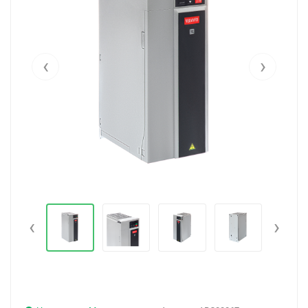
‹
›
‹
›