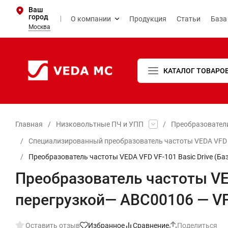
Ваш
город
О компании
Продукция
Статьи
База
Москва
КАТАЛОГ ТОВАРО
Главная
/
Низковольтные ПЧ и УПП
/
Преобразовател
/
Специализированный преобразователь частоты VEDA VFD се
/
Преобразователь частоты VEDA VFD VF-101 Basic Drive (Б
Преобразователь частоты VED
перегрузкой— ABC00106 — VF
Оставить отзыв
Избранное
Сравнение
Поделиться