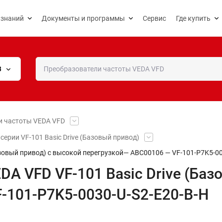
 знаний
Документы и программы
Сервис
Где купить
В
и частоты VEDA VFD
рии VF-101 Basic Drive (Базовый привод)
азовый привод) c высокой перегрузкой— ABC00106 — VF-101-P7K5-00
A VFD VF-101 Basic Drive (Баз
-101-P7K5-0030-U-S2-E20-B-H