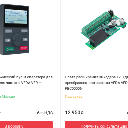
ический пульт оператора для
Плата расширения энкодера 12 В д
еля частоты VEDA VFD —
преобразователя частоты VEDA VFD
PBC00006
в Москве
Под заказ
12 950
без НДС
₽
₽
В корзину
Получить консультацию