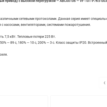
вый привод) с высокой перегрузкой — ABC00106 — VF-101-P7K5-003
различными сетевыми протоколами. Данная серия имеет специаль
 с насосами, вентиляторами, системами пожаротушения.
7,5 кВт. Тепловые потери 225 Вт.
% — 89 с, 180% — 10 с, 200% — 3 с. Класс защиты IP20. Встроенны
селя.
‹