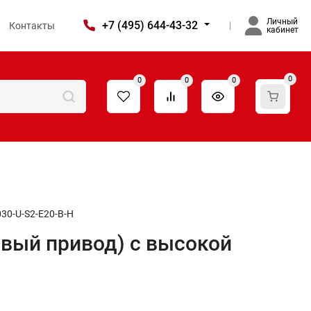
Личный
+7 (495) 644-43-32
Контакты
кабинет
0
0
0
0
30-U-S2-E20-B-H
овый привод) c высокой