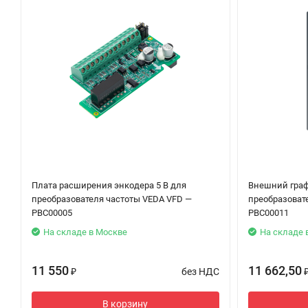
Плата расширения энкодера 5 В для
Внешний граф
преобразователя частоты VEDA VFD —
преобразоват
PBC00005
PBC00011
На складе в Москве
На складе 
11 550
11 662,50
без НДС
₽
В корзину