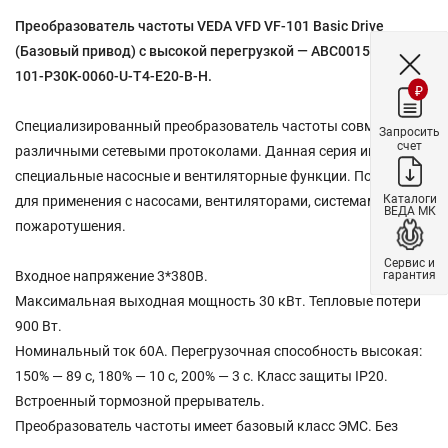
Преобразователь частоты VEDA VFD VF-101 Basic Drive
(Базовый привод) с высокой перегрузкой — ABC00159 — VF-
101-P30K-0060-U-T4-E20-B-H.
₽
Специализированный преобразователь частоты совместим с
Запросить
счет
различными сетевыми протоколами. Данная серия имеет
специальные насосные и вентиляторные функции. Подходит
Каталоги
для применения с насосами, вентиляторами, системами
ВЕДА МК
пожаротушения.
Сервис и
гарантия
Входное напряжение 3*380В.
Максимальная выходная мощность 30 кВт. Тепловые потери
900 Вт.
Номинальный ток 60A. Перегрузочная способность высокая:
150% — 89 с, 180% — 10 с, 200% — 3 с. Класс защиты IP20.
Встроенный тормозной прерыватель.
Преобразователь частоты имеет базовый класс ЭМС. Без