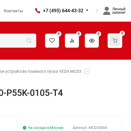
Личный
+7 (495) 644-43-32
Контакты
кабинет
0
0
0
0
ое устройство плавного пуска VEDA MCD3
0-P55K-0105-T4
На складе в Москве
Артикул:
MCD30004