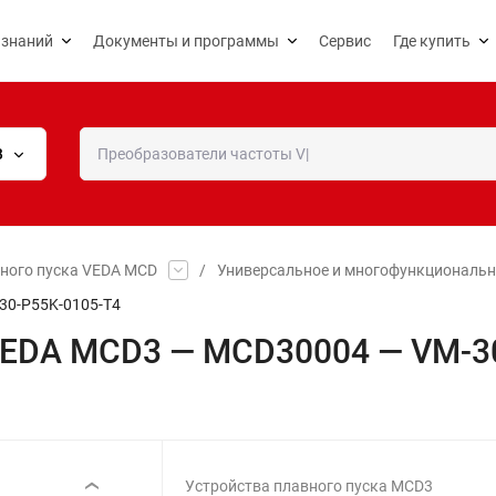
 знаний
Документы и программы
Сервис
Где купить
В
вного пуска VEDA MCD
/
Универсальное и многофункциональн
30-P55K-0105-T4
 VEDA MCD3 — MCD30004 — VM-3
Устройства плавного пуска MCD3
‹