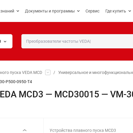
 знаний
Документы и программы
Сервис
Где купить
В
вного пуска VEDA MCD
/
Универсальное и многофункциональн
30-P500-0950-T4
 VEDA MCD3 — MCD30015 — VM-3
Устройства плавного пуска MCD3
‹