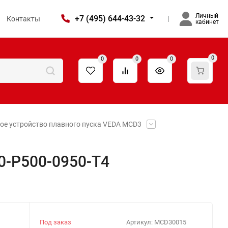
Личный
+7 (495) 644-43-32
Контакты
кабинет
0
0
0
0
ое устройство плавного пуска VEDA MCD3
0-P500-0950-T4
Под заказ
Артикул:
MCD30015