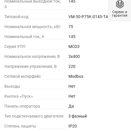
Номинальный выходной ток,
145
А
Сервис и
гарантия
Типовой код
VM-30-P75K-0145-T4-M
Номинальная мощность, кВт
75
Номинальный ток, А
145
Серия УПП
MCD3
Номинальное напряжение, В
3х400
Напряжение управления, В
220
Сетевой интерфейс
Modbus
Выходы
Нет
Кнопка «Пуск»
Нет
Панель оператора
Да
Тип подключаемого двигателя
3 фазный
Степень защиты
IP20