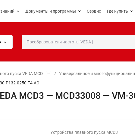
 знаний
Документы и программы
Сервис
Где купить
В
вного пуска VEDA MCD
/
Универсальное и многофункциональн
30-P132-0250-T4-AO
 VEDA MCD3 — MCD33008 — VM-3
Устройства плавного пуска MCD3