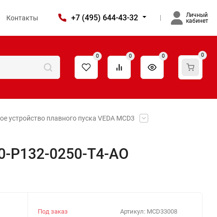
Личный
+7 (495) 644-43-32
Контакты
кабинет
0
0
0
0
ое устройство плавного пуска VEDA MCD3
0-P132-0250-T4-AO
Под заказ
Артикул:
MCD33008