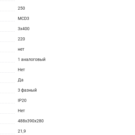
250
MCD3
3х400
220
нет
1 аналоговый
Нет
Да
3 фазный
IP20
Нет
488х390х280
21,9