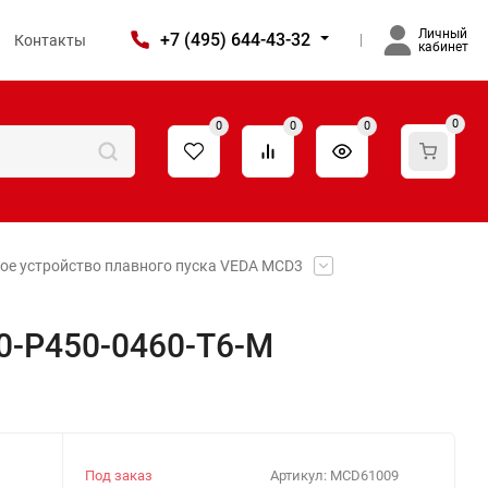
Личный
+7 (495) 644-43-32
Контакты
кабинет
0
0
0
0
ое устройство плавного пуска VEDA MCD3
0-P450-0460-T6-M
Под заказ
Артикул:
MCD61009