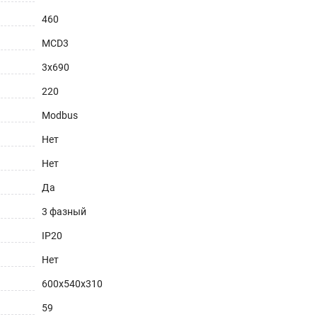
460
MCD3
3х690
220
Modbus
Нет
Нет
Да
3 фазный
IP20
Нет
600х540х310
59