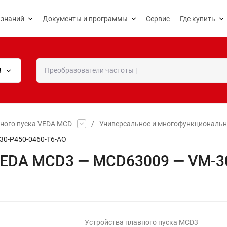
 знаний
Документы и программы
Сервис
Где купить
В
вного пуска VEDA MCD
/
Универсальное и многофункциональн
30-P450-0460-T6-AO
 VEDA MCD3 — MCD63009 — VM-3
Устройства плавного пуска MCD3