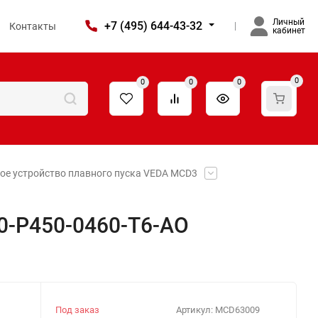
Личный
+7 (495) 644-43-32
Контакты
кабинет
0
0
0
0
ое устройство плавного пуска VEDA MCD3
0-P450-0460-T6-AO
Под заказ
Артикул:
MCD63009