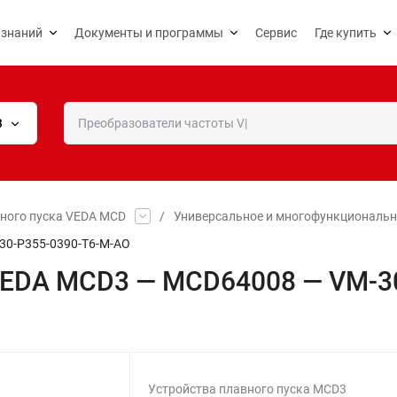
 знаний
Документы и программы
Сервис
Где купить
В
вного пуска VEDA MCD
/
Универсальное и многофункциональн
30-P355-0390-T6-M-AO
 VEDA MCD3 — MCD64008 — VM-3
Устройства плавного пуска MCD3