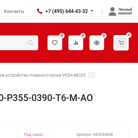
Личный
+7 (495) 644-43-32
Контакты
кабинет
0
0
0
0
ое устройство плавного пуска VEDA MCD3
0-P355-0390-T6-M-AO
Под заказ
Артикул:
MCD64008