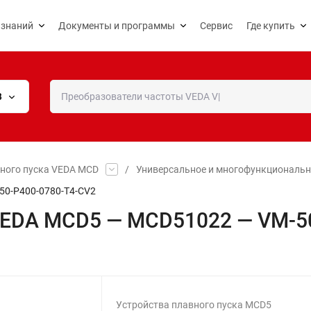
 знаний
Документы и программы
Сервис
Где купить
В
вного пуска VEDA MCD
/
Универсальное и многофункциональн
50-P400-0780-T4-CV2
 VEDA MCD5 — MCD51022 — VM-5
Устройства плавного пуска MCD5