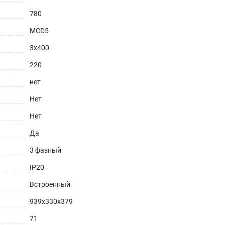
780
MCD5
3х400
220
нет
Нет
Нет
Да
3 фазный
IP20
Встроенный
939х330х379
71