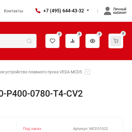
Личный
+7 (495) 644-43-32
Контакты
кабинет
0
0
0
0
ое устройство плавного пуска VEDA MCD5
0-P400-0780-T4-CV2
Под заказ
Артикул:
MCD51022