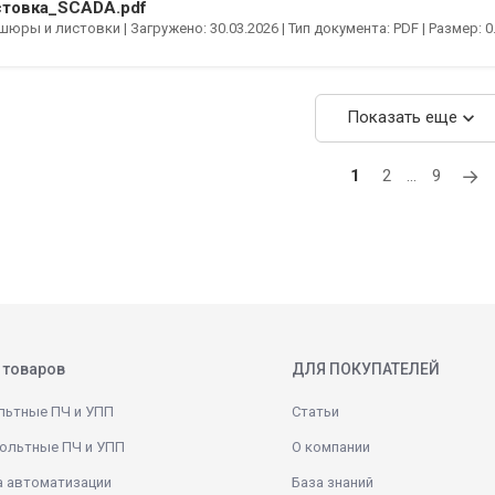
товка_SCADA.pdf
юры и листовки | Загружено: 30.03.2026 | Тип документа: PDF | Размер: 0
expand_more
Показать еще
→
1
2
…
9
 товаров
ДЛЯ ПОКУПАТЕЛЕЙ
льтные ПЧ и УПП
Статьи
ольтные ПЧ и УПП
О компании
а автоматизации
База знаний