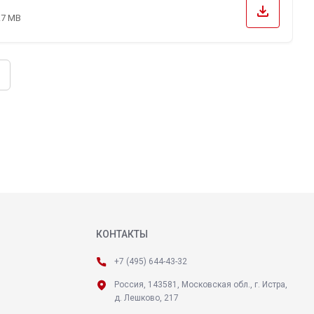
file_download
.7 MB
КОНТАКТЫ
+7 (495) 644-43-32
Россия, 143581, Московская обл., г. Истра,
д. Лешково, 217