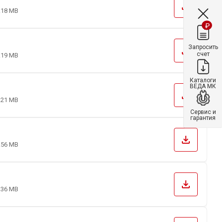
file_download
.18 MB
₽
Запросить
file_download
счет
.19 MB
Каталоги
ВЕДА МК
file_download
.21 MB
Сервис и
гарантия
file_download
.56 MB
file_download
.36 MB