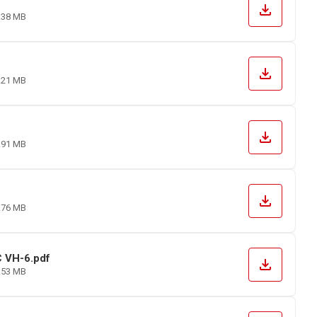
file_download
.38 MB
file_download
.21 MB
file_download
.91 MB
file_download
.76 MB
 VH-6.pdf
file_download
.53 MB