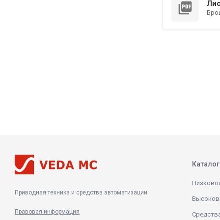
Лис
picture_as_pdf
Брош
Каталог
Низково
Приводная техника и средства автоматизации
Высоков
Правовая информация
Средств