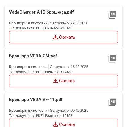
VedaCharger A1B брошюра.pdf
picture_as_pdf
Брошюры и листовки | Загружено: 22.05.2026
Тип документа: PDF | Размер: 6.26 MB
file_download
Скачать
Брошюра VEDA GM.pdf
picture_as_pdf
Брошюры и листовки | Загружено: 16.10.2025
Тип документа: PDF | Размер: 9.74 MB
file_download
Скачать
Брошюра VEDA VF-11.pdf
picture_as_pdf
Брошюры и листовки | Загружено: 09.12.2025
Тип документа: PDF | Размер: 4.15 MB
file_download
Скачать