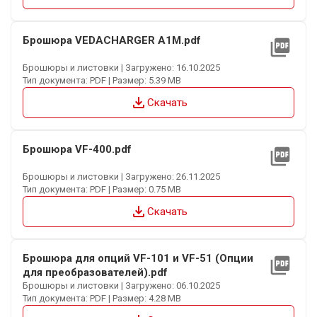
Брошюра VEDACHARGER A1M.pdf
picture_as_pdf
Брошюры и листовки | Загружено: 16.10.2025
Тип документа: PDF | Размер: 5.39 MB
file_download
Скачать
Брошюра VF-400.pdf
picture_as_pdf
Брошюры и листовки | Загружено: 26.11.2025
Тип документа: PDF | Размер: 0.75 MB
file_download
Скачать
Брошюра для опций VF-101 и VF-51 (Опции
picture_as_pdf
для преобразователей).pdf
Брошюры и листовки | Загружено: 06.10.2025
Тип документа: PDF | Размер: 4.28 MB