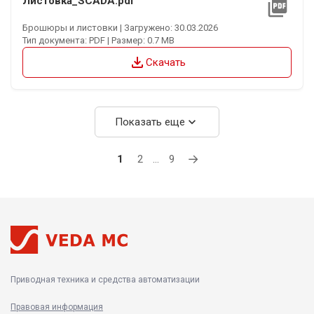
Листовка_SCADA.pdf
picture_as_pdf
Брошюры и листовки | Загружено: 30.03.2026
Тип документа: PDF | Размер: 0.7 MB
file_download
Скачать
expand_more
Показать еще
→
1
2
…
9
Приводная техника и средства автоматизации
Правовая информация