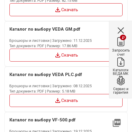
Тип документа: PDF | Размер: 82.15 MB
file_download
Скачать
Каталог по выбору VEDA GM.pdf
picture_as_pdf
₽
Брошюры и листовки | Загружено: 11.12.2025
Тип документа: PDF | Размер: 17.86 MB
Запросить
file_download
счет
Скачать
Каталоги
ВЕДА МК
Каталог по выбору VEDA PLC.pdf
picture_as_pdf
Брошюры и листовки | Загружено: 08.12.2025
Сервис и
Тип документа: PDF | Размер: 5.18 MB
гарантия
file_download
Скачать
Каталог по выбору VF-500.pdf
picture_as_pdf
Брошюры и листовки | Загружено: 19.12.2025