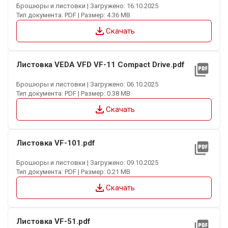
Брошюры и листовки | Загружено: 16.10.2025
Тип документа: PDF | Размер: 4.36 MB
file_download
Скачать
Листовка VEDA VFD VF-11 Compact Drive.pdf
picture_as_pdf
Брошюры и листовки | Загружено: 06.10.2025
Тип документа: PDF | Размер: 0.38 MB
file_download
Скачать
Листовка VF-101.pdf
picture_as_pdf
Брошюры и листовки | Загружено: 09.10.2025
Тип документа: PDF | Размер: 0.21 MB
file_download
Скачать
Листовка VF-51.pdf
picture_as_pdf