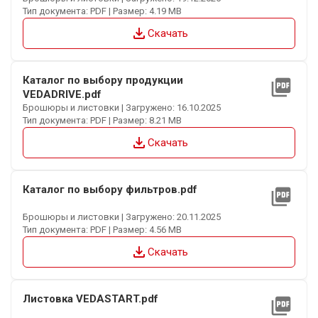
Тип документа: PDF | Размер: 4.19 MB
file_download
Скачать
Каталог по выбору продукции
picture_as_pdf
VEDADRIVE.pdf
Брошюры и листовки | Загружено: 16.10.2025
Тип документа: PDF | Размер: 8.21 MB
file_download
Скачать
Каталог по выбору фильтров.pdf
picture_as_pdf
Брошюры и листовки | Загружено: 20.11.2025
Тип документа: PDF | Размер: 4.56 MB
file_download
Скачать
Листовка VEDASTART.pdf
picture_as_pdf