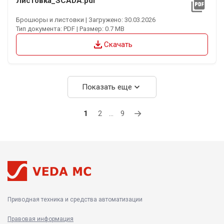
Листовка_SCADA.pdf
picture_as_pdf
Брошюры и листовки | Загружено: 30.03.2026
Тип документа: PDF | Размер: 0.7 MB
file_download
Скачать
expand_more
Показать еще
→
1
2
…
9
Приводная техника и средства автоматизации
Правовая информация