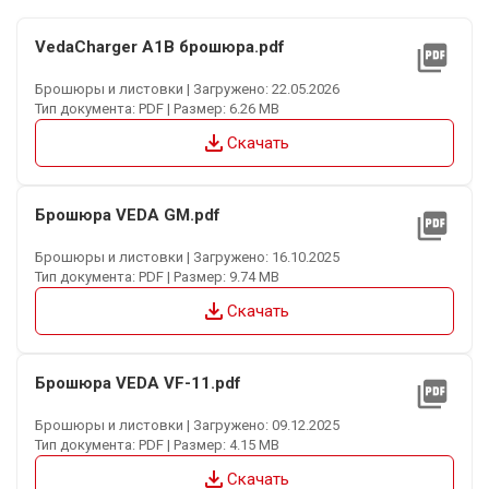
VedaCharger A1B брошюра.pdf
picture_as_pdf
Брошюры и листовки | Загружено: 22.05.2026
Тип документа: PDF | Размер: 6.26 MB
file_download
Скачать
Брошюра VEDA GM.pdf
picture_as_pdf
Брошюры и листовки | Загружено: 16.10.2025
Тип документа: PDF | Размер: 9.74 MB
file_download
Скачать
Брошюра VEDA VF-11.pdf
picture_as_pdf
Брошюры и листовки | Загружено: 09.12.2025
Тип документа: PDF | Размер: 4.15 MB
file_download
Скачать