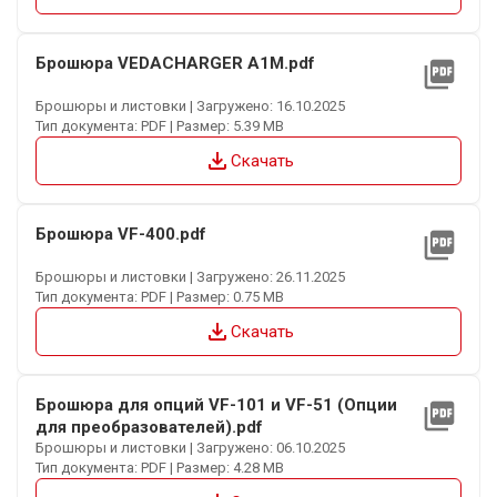
Брошюра VEDACHARGER A1M.pdf
picture_as_pdf
Брошюры и листовки | Загружено: 16.10.2025
Тип документа: PDF | Размер: 5.39 MB
file_download
Скачать
Брошюра VF-400.pdf
picture_as_pdf
Брошюры и листовки | Загружено: 26.11.2025
Тип документа: PDF | Размер: 0.75 MB
file_download
Скачать
Брошюра для опций VF-101 и VF-51 (Опции
picture_as_pdf
для преобразователей).pdf
Брошюры и листовки | Загружено: 06.10.2025
Тип документа: PDF | Размер: 4.28 MB