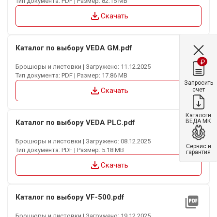
Тип документа: PDF | Размер: 82.15 MB
file_download
Скачать
Каталог по выбору VEDA GM.pdf
picture_as_pdf
₽
Брошюры и листовки | Загружено: 11.12.2025
Тип документа: PDF | Размер: 17.86 MB
Запросить
file_download
счет
Скачать
Каталоги
ВЕДА МК
Каталог по выбору VEDA PLC.pdf
picture_as_pdf
Брошюры и листовки | Загружено: 08.12.2025
Сервис и
Тип документа: PDF | Размер: 5.18 MB
гарантия
file_download
Скачать
Каталог по выбору VF-500.pdf
picture_as_pdf
Брошюры и листовки | Загружено: 19.12.2025