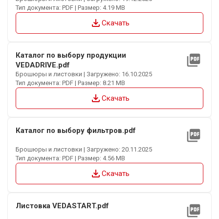
Тип документа: PDF | Размер: 4.19 MB
file_download
Скачать
Каталог по выбору продукции
picture_as_pdf
VEDADRIVE.pdf
Брошюры и листовки | Загружено: 16.10.2025
Тип документа: PDF | Размер: 8.21 MB
file_download
Скачать
Каталог по выбору фильтров.pdf
picture_as_pdf
Брошюры и листовки | Загружено: 20.11.2025
Тип документа: PDF | Размер: 4.56 MB
file_download
Скачать
Листовка VEDASTART.pdf
picture_as_pdf