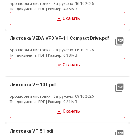
Брошюры и листовки | Загружено: 16.10.2025
Тип документа: PDF | Размер: 4.36 MB
file_download
Скачать
Листовка VEDA VFD VF-11 Compact Drive.pdf
picture_as_pdf
Брошюры и листовки | Загружено: 06.10.2025
Тип документа: PDF | Размер: 0.38 MB
file_download
Скачать
Листовка VF-101.pdf
picture_as_pdf
Брошюры и листовки | Загружено: 09.10.2025
Тип документа: PDF | Размер: 0.21 MB
file_download
Скачать
Листовка VF-51.pdf
picture_as_pdf