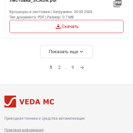
Листовка_SCADA.pdf
picture_as_pdf
Брошюры и листовки | Загружено: 30.03.2026
Тип документа: PDF | Размер: 0.7 MB
file_download
Скачать
expand_more
Показать еще
→
1
2
…
9
Приводная техника и средства автоматизации
Правовая информация