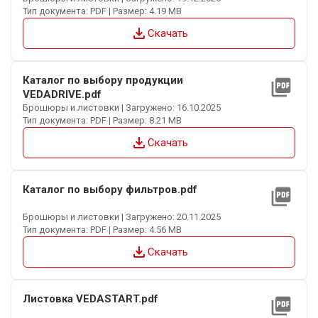
Тип документа: PDF | Размер: 4.19 MB
file_download
Скачать
Каталог по выбору продукции
picture_as_pdf
VEDADRIVE.pdf
Брошюры и листовки | Загружено: 16.10.2025
Тип документа: PDF | Размер: 8.21 MB
file_download
Скачать
Каталог по выбору фильтров.pdf
picture_as_pdf
Брошюры и листовки | Загружено: 20.11.2025
Тип документа: PDF | Размер: 4.56 MB
file_download
Скачать
Листовка VEDASTART.pdf
picture_as_pdf