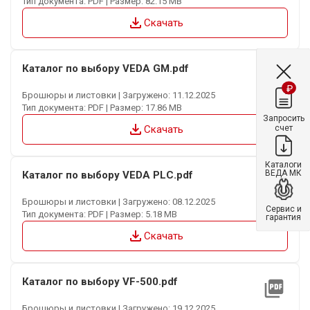
Тип документа: PDF | Размер: 82.15 MB
file_download
Скачать
Каталог по выбору VEDA GM.pdf
picture_as_pdf
₽
Брошюры и листовки | Загружено: 11.12.2025
Тип документа: PDF | Размер: 17.86 MB
Запросить
file_download
счет
Скачать
Каталоги
ВЕДА МК
Каталог по выбору VEDA PLC.pdf
picture_as_pdf
Брошюры и листовки | Загружено: 08.12.2025
Сервис и
Тип документа: PDF | Размер: 5.18 MB
гарантия
file_download
Скачать
Каталог по выбору VF-500.pdf
picture_as_pdf
Брошюры и листовки | Загружено: 19.12.2025