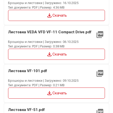
Брошюры и листовки | Загружено: 16.10.2025
Тип документа: PDF | Размер: 4.36 MB
file_download
Скачать
Листовка VEDA VFD VF-11 Compact Drive.pdf
picture_as_pdf
Брошюры и листовки | Загружено: 06.10.2025
Тип документа: PDF | Размер: 0.38 MB
file_download
Скачать
Листовка VF-101.pdf
picture_as_pdf
Брошюры и листовки | Загружено: 09.10.2025
Тип документа: PDF | Размер: 0.21 MB
file_download
Скачать
Листовка VF-51.pdf
picture_as_pdf