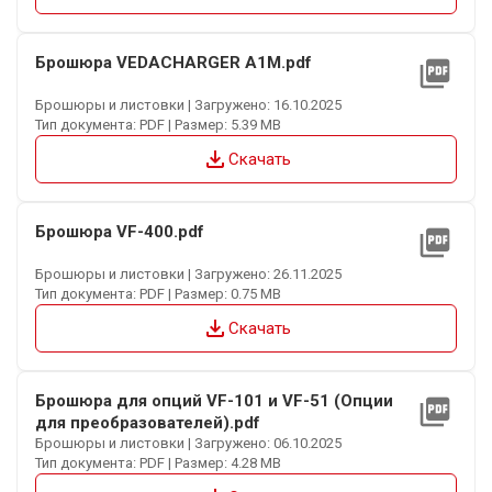
Брошюра VEDACHARGER A1M.pdf
picture_as_pdf
Брошюры и листовки | Загружено: 16.10.2025
Тип документа: PDF | Размер: 5.39 MB
file_download
Скачать
Брошюра VF-400.pdf
picture_as_pdf
Брошюры и листовки | Загружено: 26.11.2025
Тип документа: PDF | Размер: 0.75 MB
file_download
Скачать
Брошюра для опций VF-101 и VF-51 (Опции
picture_as_pdf
для преобразователей).pdf
Брошюры и листовки | Загружено: 06.10.2025
Тип документа: PDF | Размер: 4.28 MB