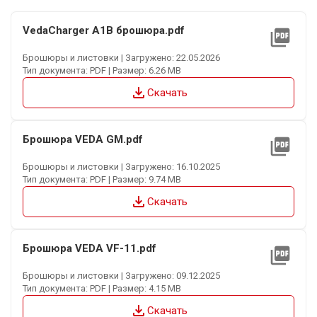
VedaCharger A1B брошюра.pdf
picture_as_pdf
Брошюры и листовки | Загружено: 22.05.2026
Тип документа: PDF | Размер: 6.26 MB
file_download
Скачать
Брошюра VEDA GM.pdf
picture_as_pdf
Брошюры и листовки | Загружено: 16.10.2025
Тип документа: PDF | Размер: 9.74 MB
file_download
Скачать
Брошюра VEDA VF-11.pdf
picture_as_pdf
Брошюры и листовки | Загружено: 09.12.2025
Тип документа: PDF | Размер: 4.15 MB
file_download
Скачать