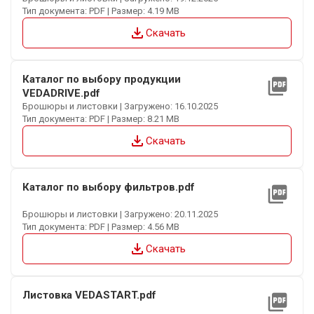
Тип документа: PDF | Размер: 4.19 MB
file_download
Скачать
Каталог по выбору продукции
picture_as_pdf
VEDADRIVE.pdf
Брошюры и листовки | Загружено: 16.10.2025
Тип документа: PDF | Размер: 8.21 MB
file_download
Скачать
Каталог по выбору фильтров.pdf
picture_as_pdf
Брошюры и листовки | Загружено: 20.11.2025
Тип документа: PDF | Размер: 4.56 MB
file_download
Скачать
Листовка VEDASTART.pdf
picture_as_pdf