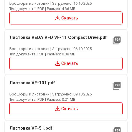
Брошюры и листовки | Загружено: 16.10.2025
Тип документа: PDF | Размер: 4.36 MB
file_download
Скачать
Листовка VEDA VFD VF-11 Compact Drive.pdf
picture_as_pdf
Брошюры и листовки | Загружено: 06.10.2025
Тип документа: PDF | Размер: 0.38 MB
file_download
Скачать
Листовка VF-101.pdf
picture_as_pdf
Брошюры и листовки | Загружено: 09.10.2025
Тип документа: PDF | Размер: 0.21 MB
file_download
Скачать
Листовка VF-51.pdf
picture_as_pdf