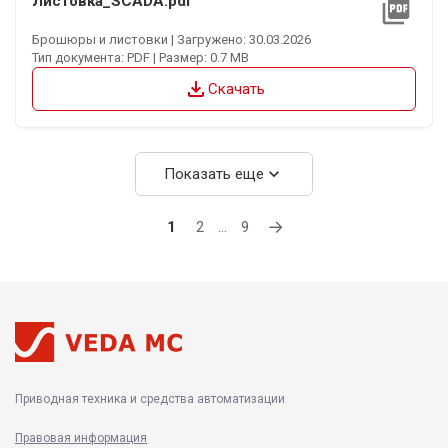
Листовка_SCADA.pdf
picture_as_pdf
Брошюры и листовки | Загружено: 30.03.2026
Тип документа: PDF | Размер: 0.7 MB
file_download
Скачать
expand_more
Показать еще
→
1
2
…
9
Приводная техника и средства автоматизации
Правовая информация