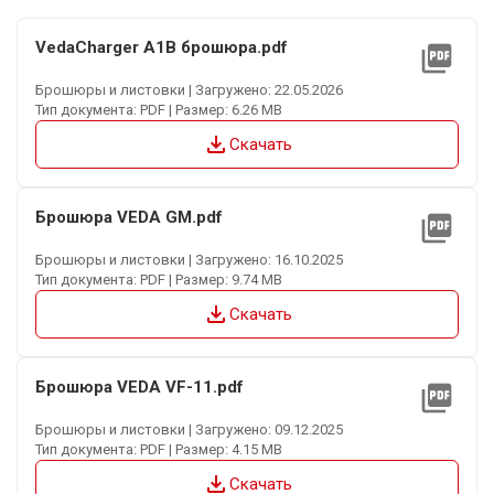
VedaCharger A1B брошюра.pdf
picture_as_pdf
Брошюры и листовки | Загружено: 22.05.2026
Тип документа: PDF | Размер: 6.26 MB
file_download
Скачать
Брошюра VEDA GM.pdf
picture_as_pdf
Брошюры и листовки | Загружено: 16.10.2025
Тип документа: PDF | Размер: 9.74 MB
file_download
Скачать
Брошюра VEDA VF-11.pdf
picture_as_pdf
Брошюры и листовки | Загружено: 09.12.2025
Тип документа: PDF | Размер: 4.15 MB
file_download
Скачать