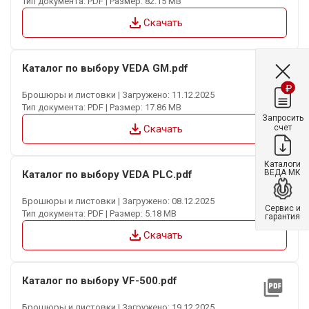
Тип документа: PDF | Размер: 82.15 MB
file_download
Скачать
Каталог по выбору VEDA GM.pdf
picture_as_pdf
₽
Брошюры и листовки | Загружено: 11.12.2025
Тип документа: PDF | Размер: 17.86 MB
Запросить
file_download
счет
Скачать
Каталоги
ВЕДА МК
Каталог по выбору VEDA PLC.pdf
picture_as_pdf
Брошюры и листовки | Загружено: 08.12.2025
Сервис и
Тип документа: PDF | Размер: 5.18 MB
гарантия
file_download
Скачать
Каталог по выбору VF-500.pdf
picture_as_pdf
Брошюры и листовки | Загружено: 19.12.2025