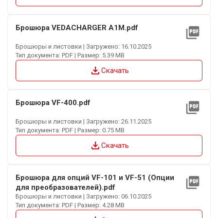
Брошюра VEDACHARGER A1M.pdf
picture_as_pdf
Брошюры и листовки | Загружено: 16.10.2025
Тип документа: PDF | Размер: 5.39 MB
file_download
Скачать
Брошюра VF-400.pdf
picture_as_pdf
Брошюры и листовки | Загружено: 26.11.2025
Тип документа: PDF | Размер: 0.75 MB
file_download
Скачать
Брошюра для опций VF-101 и VF-51 (Опции
picture_as_pdf
для преобразователей).pdf
Брошюры и листовки | Загружено: 06.10.2025
Тип документа: PDF | Размер: 4.28 MB